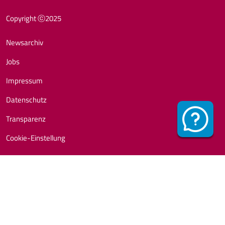
Fußzeile
Copyright ⓒ2025
Newsarchiv
Jobs
Impressum
Datenschutz
Transparenz
Cookie-Einstellung