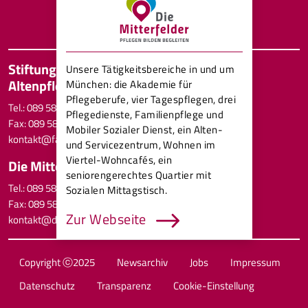
Mitterfeldstraße 20 80689 München
Tog
Stiftung Kath. Familien- und
Direkt zum Inhalt
Unsere Tätigkeitsbereiche in und um
Altenpflegewerk
München: die Akademie für
Pflegeberufe, vier Tagespflegen, drei
Tel.: 089 58091-0
Pflegedienste, Familienpflege und
Fax: 089 58091-12
Mobiler Sozialer Dienst, ein Alten-
kontakt@familien-altenpflege.de
und Servicezentrum, Wohnen im
Viertel-Wohncafés, ein
Die Mitterfelder gGmbH
seniorengerechtes Quartier mit
Tel.: 089 58091-0
Sozialen Mittagstisch.
Fax: 089 58091-12
Zur Webseite
kontakt@die-mitterfelder.de
Hilfe für
Familien in
Copyright ⓒ2025
Newsarchiv
Jobs
Impressum
Notsituationen
Datenschutz
Transparenz
Cookie-Einstellung